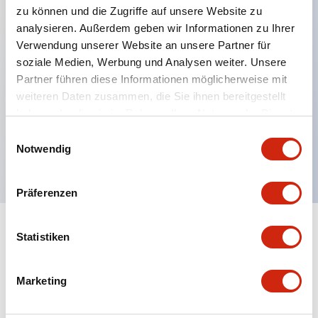
zu können und die Zugriffe auf unsere Website zu
analysieren. Außerdem geben wir Informationen zu Ihrer
Verwendung unserer Website an unsere Partner für
Hauptmerkmale
soziale Medien, Werbung und Analysen weiter. Unsere
Partner führen diese Informationen möglicherweise mit
Mehrfachbefestigung möglich
weiteren Daten zusammen, die Sie ihnen bereitgestellt
Der schlüsselsichere Selektorschalter verwendet
haben oder die sie im Rahmen Ihrer Nutzung der Dienste
eine hochsichere Stiftzuhaltungsstruktur
gesammelt haben.
Einwilligungsauswahl
Notwendig
Schutzart IP65 (IEC60529)
Präferenzen
Statistiken
Dokumente und Dateien
Marketing
Kataloge & Broschüren
Genehmigungen & Standards