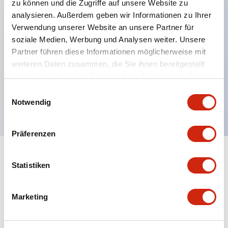
zu können und die Zugriffe auf unsere Website zu
analysieren. Außerdem geben wir Informationen zu Ihrer
Hauptmerkmale
Verwendung unserer Website an unsere Partner für
soziale Medien, Werbung und Analysen weiter. Unsere
Mehrfachbefestigung möglich
Partner führen diese Informationen möglicherweise mit
weiteren Daten zusammen, die Sie ihnen bereitgestellt
Der schlüsselsichere Selektorschalter verwendet
haben oder die sie im Rahmen Ihrer Nutzung der Dienste
eine hochsichere Stiftzuhaltungsstruktur
gesammelt haben.
Einwilligungsauswahl
Schutzart IP65 (IEC60529)
Notwendig
Präferenzen
Dokumente und Dateien
Statistiken
Marketing
Kataloge & Broschüren
Genehmigungen & Standards