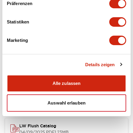
Präferenzen
Environmental Specifications
Statistiken
Mechanical Specifications
Marketing
Mounting and Installation Specifications
Details zeigen
Dokumente und Dateien
Alle zulassen
Kataloge & Broschüren
CAD-Dateien
Genehmigungen & S
Auswahl erlauben
LW Flush Catalog
04/09/2025
.PDF
1.23MB