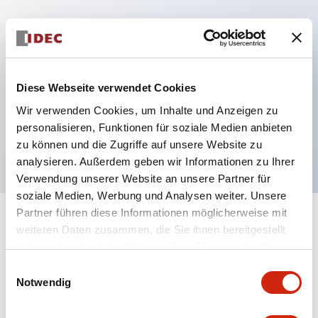
Hauptmerkmale
Mehrfachbefestigung möglich
Diese Webseite verwendet Cookies
Der schlüsselsichere Selektorschalter verwendet
Wir verwenden Cookies, um Inhalte und Anzeigen zu
eine hochsichere Stiftzuhaltungsstruktur
personalisieren, Funktionen für soziale Medien anbieten
Schutzart IP65 (IEC60529)
zu können und die Zugriffe auf unsere Website zu
analysieren. Außerdem geben wir Informationen zu Ihrer
Verwendung unserer Website an unsere Partner für
soziale Medien, Werbung und Analysen weiter. Unsere
Partner führen diese Informationen möglicherweise mit
+
Spezifikationen
Alle erweitern
weiteren Daten zusammen, die Sie ihnen bereitgestellt
haben oder die sie im Rahmen Ihrer Nutzung der Dienste
Aesthetic Specifications
gesammelt haben.
Einwilligungsauswahl
Notwendig
Electrical Specifications (rated illuminated
portion)