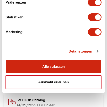
Präferenzen
Environmental Specifications
Statistiken
Mechanical Specifications
Marketing
Mounting and Installation Specifications
Details zeigen
Dokumente und Dateien
Alle zulassen
Kataloge & Broschüren
CAD-Dateien
Genehmigungen & S
Auswahl erlauben
LW Flush Catalog
04/09/2025
.PDF
1.23MB