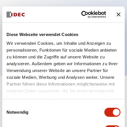
Hauptmerkmale
Mehrfachbefestigung möglich
Diese Webseite verwendet Cookies
Der schlüsselsichere Selektorschalter verwendet
Wir verwenden Cookies, um Inhalte und Anzeigen zu
eine hochsichere Stiftzuhaltungsstruktur
personalisieren, Funktionen für soziale Medien anbieten
Schutzart IP65 (IEC60529)
zu können und die Zugriffe auf unsere Website zu
analysieren. Außerdem geben wir Informationen zu Ihrer
Verwendung unserer Website an unsere Partner für
soziale Medien, Werbung und Analysen weiter. Unsere
Partner führen diese Informationen möglicherweise mit
+
Spezifikationen
Alle erweitern
weiteren Daten zusammen, die Sie ihnen bereitgestellt
haben oder die sie im Rahmen Ihrer Nutzung der Dienste
Aesthetic Specifications
gesammelt haben.
Einwilligungsauswahl
Notwendig
Electrical Specifications (rated illuminated
portion)