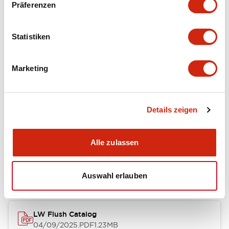
Präferenzen
Environmental Specifications
Statistiken
Mechanical Specifications
Marketing
Mounting and Installation Specifications
Details zeigen
Dokumente und Dateien
Alle zulassen
Kataloge & Broschüren
CAD-Dateien
Genehmigungen & S
Auswahl erlauben
LW Flush Catalog
04/09/2025
.PDF
1.23MB