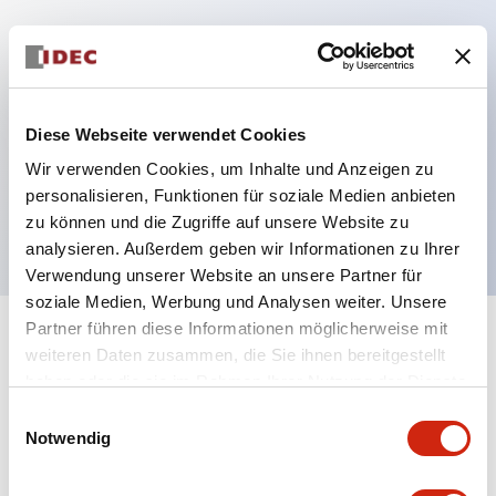
Hauptmerkmale
Mehrfachbefestigung möglich
Diese Webseite verwendet Cookies
Der schlüsselsichere Selektorschalter verwendet
Wir verwenden Cookies, um Inhalte und Anzeigen zu
eine hochsichere Stiftzuhaltungsstruktur
personalisieren, Funktionen für soziale Medien anbieten
Schutzart IP65 (IEC60529)
zu können und die Zugriffe auf unsere Website zu
analysieren. Außerdem geben wir Informationen zu Ihrer
Verwendung unserer Website an unsere Partner für
soziale Medien, Werbung und Analysen weiter. Unsere
Partner führen diese Informationen möglicherweise mit
+
Spezifikationen
Alle erweitern
weiteren Daten zusammen, die Sie ihnen bereitgestellt
haben oder die sie im Rahmen Ihrer Nutzung der Dienste
Aesthetic Specifications
gesammelt haben.
Einwilligungsauswahl
Notwendig
Electrical Specifications (rated illuminated
portion)