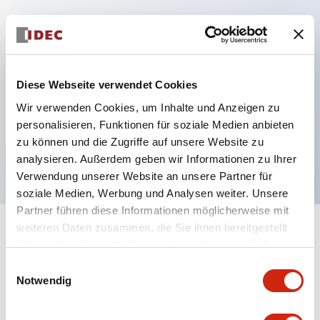
Hauptmerkmale
Diese Webseite verwendet Cookies
Mehrfachbefestigung möglich
Der schlüsselsichere Selektorschalter verwendet
Wir verwenden Cookies, um Inhalte und Anzeigen zu
personalisieren, Funktionen für soziale Medien anbieten
eine hochsichere Stiftzuhaltungsstruktur
zu können und die Zugriffe auf unsere Website zu
Schutzart IP65 (IEC60529)
analysieren. Außerdem geben wir Informationen zu Ihrer
Verwendung unserer Website an unsere Partner für
soziale Medien, Werbung und Analysen weiter. Unsere
Partner führen diese Informationen möglicherweise mit
weiteren Daten zusammen, die Sie ihnen bereitgestellt
+
Spezifikationen
Alle erweitern
haben oder die sie im Rahmen Ihrer Nutzung der Dienste
gesammelt haben.
Einwilligungsauswahl
Aesthetic Specifications
Notwendig
Environmental Specifications