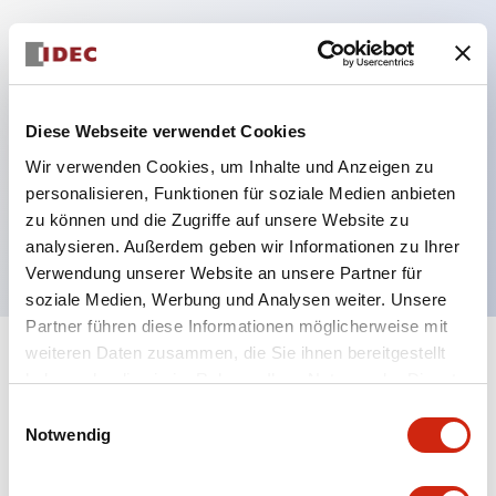
Hauptmerkmale
Diese Webseite verwendet Cookies
Mehrfachbefestigung möglich
Der schlüsselsichere Selektorschalter verwendet
Wir verwenden Cookies, um Inhalte und Anzeigen zu
personalisieren, Funktionen für soziale Medien anbieten
eine hochsichere Stiftzuhaltungsstruktur
zu können und die Zugriffe auf unsere Website zu
Schutzart IP65 (IEC60529)
analysieren. Außerdem geben wir Informationen zu Ihrer
Verwendung unserer Website an unsere Partner für
soziale Medien, Werbung und Analysen weiter. Unsere
Partner führen diese Informationen möglicherweise mit
weiteren Daten zusammen, die Sie ihnen bereitgestellt
+
Spezifikationen
Alle erweitern
haben oder die sie im Rahmen Ihrer Nutzung der Dienste
gesammelt haben.
Einwilligungsauswahl
Aesthetic Specifications
Notwendig
Environmental Specifications