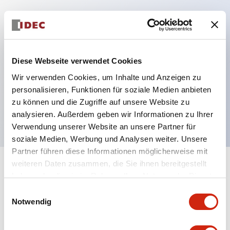
Hauptmerkmale
Diese Webseite verwendet Cookies
Mehrfachbefestigung möglich
Der schlüsselsichere Selektorschalter verwendet
Wir verwenden Cookies, um Inhalte und Anzeigen zu
personalisieren, Funktionen für soziale Medien anbieten
eine hochsichere Stiftzuhaltungsstruktur
zu können und die Zugriffe auf unsere Website zu
Schutzart IP65 (IEC60529)
analysieren. Außerdem geben wir Informationen zu Ihrer
Verwendung unserer Website an unsere Partner für
soziale Medien, Werbung und Analysen weiter. Unsere
Partner führen diese Informationen möglicherweise mit
weiteren Daten zusammen, die Sie ihnen bereitgestellt
+
Spezifikationen
Alle erweitern
haben oder die sie im Rahmen Ihrer Nutzung der Dienste
gesammelt haben.
Einwilligungsauswahl
Aesthetic Specifications
Notwendig
Environmental Specifications