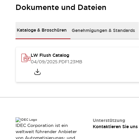
RFID-Authentifizierung
Dokumente und Dateien
Sicherheitslösungen
IDEC-Sicherheitskonzept
Kollaborative Sicherheit (Sicherheit 2.0)
Kataloge & Broschüren
Genehmigungen & Standards
Sicherheitsrelevante Gesetze und Normen
Sicherheitsausrüstung-Kurs
Entdecken Sie alles
Entdecken Sie alles
LW Flush Catalog
Ressourcen
04/09/2025
.PDF
1.23MB
CAD Files
Standardgeprüfte Produkte
Literatur
Webinar
Presse
Videothek
Software-Updates
Konformitätsdokumente
Schwachstellenberichte
Auswahlwerkzeuge
Unterstützung
IDEC Corporation ist ein
Kontaktieren Sie uns
Was ist neu
weltweit führender Anbieter
Blog
von Automatisierungs- und