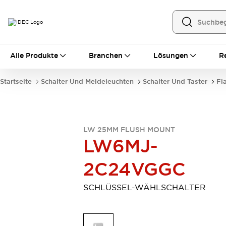
Alle Produkte
Alle Produkte
Branchen
Lösungen
R
Automatisierung
Bedienerschnittstellen
Startseite
Schalter Und Meldeleuchten
Schalter Und Taster
Fl
Industrie-Ethernet-Geräte
Speicherprogrammierbare Steuerung (SPS)
Entdecken Sie alles
Sensoren
LW 25MM FLUSH MOUNT
Automatische Identifizierung
LW6MJ-
Sensoren/Erfassung
Entdecken Sie alles
Industriekomponenten
2C24VGGC
LED-Meldeleuchten
Leitungsschutzgeräte
Relais und Zeitrelais
Stromversorgungen
SCHLÜSSEL-WÄHLSCHALTER
Verbindungsgeräte
Entdecken Sie alles
Mobilitätslösungen
Motorunterstützung