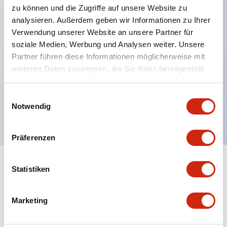
zu können und die Zugriffe auf unsere Website zu
analysieren. Außerdem geben wir Informationen zu Ihrer
Verwendung unserer Website an unsere Partner für
Hauptmerkmale
soziale Medien, Werbung und Analysen weiter. Unsere
Partner führen diese Informationen möglicherweise mit
Mehrfachbefestigung möglich
weiteren Daten zusammen, die Sie ihnen bereitgestellt
Der schlüsselsichere Selektorschalter verwendet
haben oder die sie im Rahmen Ihrer Nutzung der Dienste
eine hochsichere Stiftzuhaltungsstruktur
gesammelt haben.
Einwilligungsauswahl
Notwendig
Schutzart IP65 (IEC60529)
Präferenzen
Statistiken
Dokumente und Dateien
Marketing
Kataloge & Broschüren
Genehmigungen & Standards