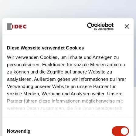
Hauptmerkmale
Mehrfachbefestigung möglich
Der schlüsselsichere Selektorschalter verwendet
Diese Webseite verwendet Cookies
eine hochsichere Stiftzuhaltungsstruktur
Wir verwenden Cookies, um Inhalte und Anzeigen zu
Schutzart IP65 (IEC60529)
personalisieren, Funktionen für soziale Medien anbieten
zu können und die Zugriffe auf unsere Website zu
analysieren. Außerdem geben wir Informationen zu Ihrer
Verwendung unserer Website an unsere Partner für
soziale Medien, Werbung und Analysen weiter. Unsere
+
Spezifikationen
Partner führen diese Informationen möglicherweise mit
Alle erweitern
weiteren Daten zusammen, die Sie ihnen bereitgestellt
Aesthetic Specifications
haben oder die sie im Rahmen Ihrer Nutzung der Dienste
gesammelt haben.
Einwilligungsauswahl
Notwendig
Electrical Specifications (rated illuminated