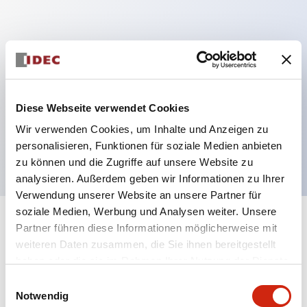
Hauptmerkmale
Mehrfachbefestigung möglich
Der schlüsselsichere Selektorschalter verwendet
Diese Webseite verwendet Cookies
eine hochsichere Stiftzuhaltungsstruktur
Wir verwenden Cookies, um Inhalte und Anzeigen zu
Schutzart IP65 (IEC60529)
personalisieren, Funktionen für soziale Medien anbieten
zu können und die Zugriffe auf unsere Website zu
analysieren. Außerdem geben wir Informationen zu Ihrer
Verwendung unserer Website an unsere Partner für
soziale Medien, Werbung und Analysen weiter. Unsere
+
Spezifikationen
Partner führen diese Informationen möglicherweise mit
Alle erweitern
weiteren Daten zusammen, die Sie ihnen bereitgestellt
Aesthetic Specifications
haben oder die sie im Rahmen Ihrer Nutzung der Dienste
gesammelt haben.
Einwilligungsauswahl
Notwendig
Electrical Specifications (rated illuminated