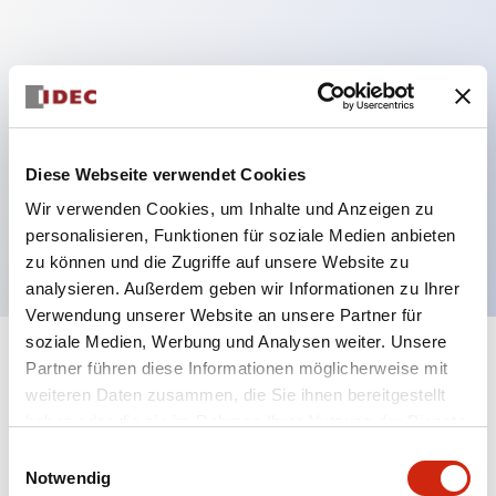
Hauptmerkmale
Mehrfachbefestigung möglich
Der schlüsselsichere Selektorschalter verwendet
Diese Webseite verwendet Cookies
eine hochsichere Stiftzuhaltungsstruktur
Wir verwenden Cookies, um Inhalte und Anzeigen zu
Schutzart IP65 (IEC60529)
personalisieren, Funktionen für soziale Medien anbieten
zu können und die Zugriffe auf unsere Website zu
analysieren. Außerdem geben wir Informationen zu Ihrer
Verwendung unserer Website an unsere Partner für
soziale Medien, Werbung und Analysen weiter. Unsere
+
Spezifikationen
Partner führen diese Informationen möglicherweise mit
Alle erweitern
weiteren Daten zusammen, die Sie ihnen bereitgestellt
Aesthetic Specifications
haben oder die sie im Rahmen Ihrer Nutzung der Dienste
gesammelt haben.
Einwilligungsauswahl
Notwendig
Electrical Specifications (rated illuminated