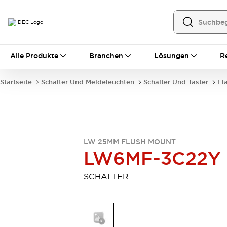
Alle Produkte
Alle Produkte
Branchen
Lösungen
R
Automatisierung
Bedienerschnittstellen
Startseite
Schalter Und Meldeleuchten
Schalter Und Taster
Fl
Industrie-Ethernet-Geräte
Speicherprogrammierbare Steuerung (SPS)
Entdecken Sie alles
Sensoren
Automatische Identifizierung
LW 25MM FLUSH MOUNT
Sensoren/Erfassung
Entdecken Sie alles
LW6MF-3C22Y
Industriekomponenten
LED-Meldeleuchten
Leitungsschutzgeräte
SCHALTER
Relais und Zeitrelais
Stromversorgungen
Verbindungsgeräte
Entdecken Sie alles
Mobilitätslösungen
Motorunterstützung