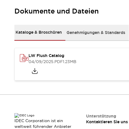
Kompakte Bestückung
Dokumente und Dateien
Rückverfolgbare Systeme
US-konforme Schalttafeln
Entdecken Sie alles
Robotik
Kataloge & Broschüren
Genehmigungen & Standards
Roboter-Sicherheitsschalter
Sicherheitssensoren für Roboter
Entdecken Sie alles
Werkzeugmaschinen
LW Flush Catalog
Intelligente Sicherheitsschalter
04/09/2025
.PDF
1.23MB
Intelligente Schaltnetzteile
Kompakte Ausrüstung
3-Positions-Zustimmungsschalter
Konstruktion intelligenter Werkzeugmaschinen
Entdecken Sie alles
Entdecken Sie alles
Lösungen
AGVs/AMRs
Ergonomie und Sicherheit
Unterstützung
IDEC Corporation ist ein
Kontaktieren Sie uns
IIoT
Lösungen ohne Frontplatten
weltweit führender Anbieter