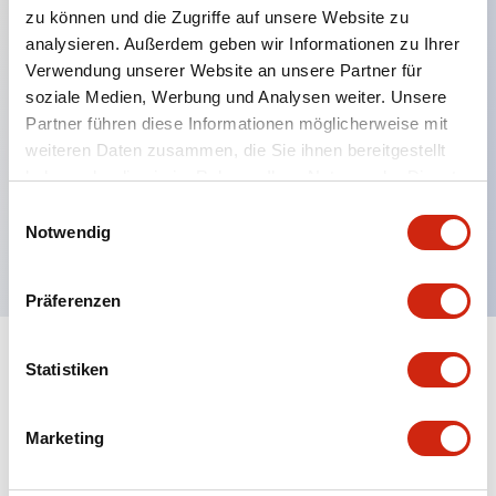
zu können und die Zugriffe auf unsere Website zu
analysieren. Außerdem geben wir Informationen zu Ihrer
Verwendung unserer Website an unsere Partner für
Hauptmerkmale
soziale Medien, Werbung und Analysen weiter. Unsere
Partner führen diese Informationen möglicherweise mit
Mehrfachbefestigung möglich
weiteren Daten zusammen, die Sie ihnen bereitgestellt
Der schlüsselsichere Selektorschalter verwendet
haben oder die sie im Rahmen Ihrer Nutzung der Dienste
eine hochsichere Stiftzuhaltungsstruktur
gesammelt haben.
Einwilligungsauswahl
Notwendig
Schutzart IP65 (IEC60529)
Präferenzen
Statistiken
Dokumente und Dateien
Marketing
Kataloge & Broschüren
Genehmigungen & Standards