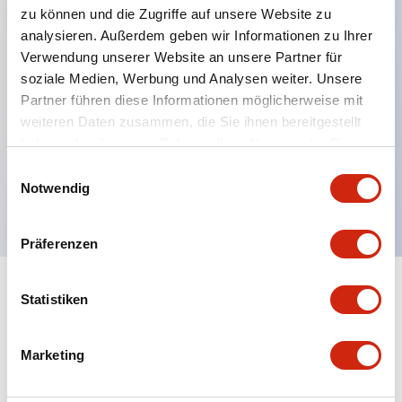
zu können und die Zugriffe auf unsere Website zu
analysieren. Außerdem geben wir Informationen zu Ihrer
Verwendung unserer Website an unsere Partner für
Hauptmerkmale
soziale Medien, Werbung und Analysen weiter. Unsere
Partner führen diese Informationen möglicherweise mit
Mehrfachbefestigung möglich
weiteren Daten zusammen, die Sie ihnen bereitgestellt
Der schlüsselsichere Selektorschalter verwendet
haben oder die sie im Rahmen Ihrer Nutzung der Dienste
eine hochsichere Stiftzuhaltungsstruktur
gesammelt haben.
Einwilligungsauswahl
Notwendig
Schutzart IP65 (IEC60529)
Präferenzen
Statistiken
Dokumente und Dateien
Marketing
Kataloge & Broschüren
Genehmigungen & Standards