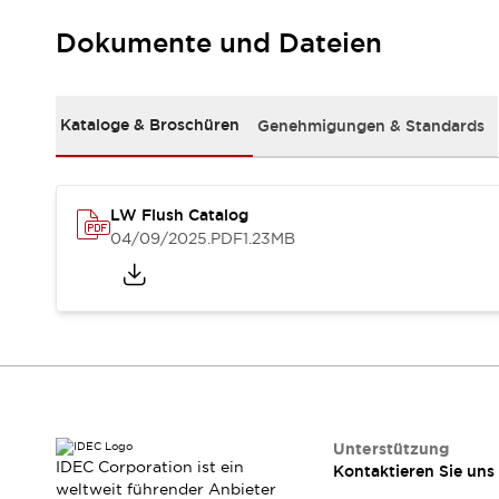
Kompakte Bestückung
Dokumente und Dateien
Rückverfolgbare Systeme
US-konforme Schalttafeln
Entdecken Sie alles
Robotik
Kataloge & Broschüren
Genehmigungen & Standards
Roboter-Sicherheitsschalter
Sicherheitssensoren für Roboter
Entdecken Sie alles
Werkzeugmaschinen
LW Flush Catalog
Intelligente Sicherheitsschalter
04/09/2025
.PDF
1.23MB
Intelligente Schaltnetzteile
Kompakte Ausrüstung
3-Positions-Zustimmungsschalter
Konstruktion intelligenter Werkzeugmaschinen
Entdecken Sie alles
Entdecken Sie alles
Lösungen
AGVs/AMRs
Ergonomie und Sicherheit
Unterstützung
IDEC Corporation ist ein
Kontaktieren Sie uns
IIoT
Lösungen ohne Frontplatten
weltweit führender Anbieter