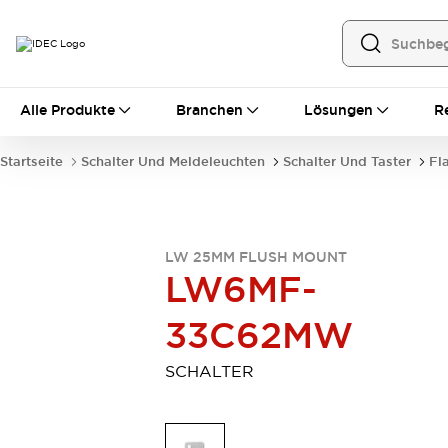
Alle Produkte
Alle Produkte
Branchen
Lösungen
R
Automatisierung
Bedienerschnittstellen
Startseite
Schalter Und Meldeleuchten
Schalter Und Taster
Fl
Industrie-Ethernet-Geräte
Speicherprogrammierbare Steuerung (SPS)
Entdecken Sie alles
Sensoren
LW 25MM FLUSH MOUNT
Automatische Identifizierung
LW6MF-
Sensoren/Erfassung
Entdecken Sie alles
Industriekomponenten
33C62MW
LED-Meldeleuchten
Leitungsschutzgeräte
Relais und Zeitrelais
Stromversorgungen
SCHALTER
Verbindungsgeräte
Entdecken Sie alles
Mobilitätslösungen
Motorunterstützung