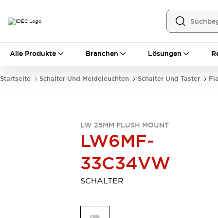
Alle Produkte
Alle Produkte
Branchen
Lösungen
R
Automatisierung
Bedienerschnittstellen
Startseite
Schalter Und Meldeleuchten
Schalter Und Taster
Fl
Industrie-Ethernet-Geräte
Speicherprogrammierbare Steuerung (SPS)
Entdecken Sie alles
Sensoren
LW 25MM FLUSH MOUNT
Automatische Identifizierung
LW6MF-
Sensoren/Erfassung
Entdecken Sie alles
Industriekomponenten
33C34VW
LED-Meldeleuchten
Leitungsschutzgeräte
Relais und Zeitrelais
Stromversorgungen
SCHALTER
Verbindungsgeräte
Entdecken Sie alles
Mobilitätslösungen
Motorunterstützung