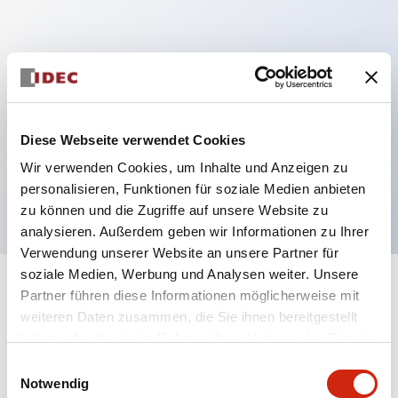
Hauptmerkmale
Mehrfachbefestigung möglich
Der schlüsselsichere Selektorschalter verwendet
Diese Webseite verwendet Cookies
eine hochsichere Stiftzuhaltungsstruktur
Wir verwenden Cookies, um Inhalte und Anzeigen zu
Schutzart IP65 (IEC60529)
personalisieren, Funktionen für soziale Medien anbieten
zu können und die Zugriffe auf unsere Website zu
analysieren. Außerdem geben wir Informationen zu Ihrer
Verwendung unserer Website an unsere Partner für
soziale Medien, Werbung und Analysen weiter. Unsere
+
Spezifikationen
Partner führen diese Informationen möglicherweise mit
Alle erweitern
weiteren Daten zusammen, die Sie ihnen bereitgestellt
Aesthetic Specifications
haben oder die sie im Rahmen Ihrer Nutzung der Dienste
gesammelt haben.
Einwilligungsauswahl
Notwendig
Electrical Specifications (rated illuminated