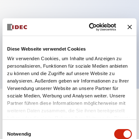
Hauptmerkmale
Mehrfachbefestigung möglich
Der schlüsselsichere Selektorschalter verwendet
Diese Webseite verwendet Cookies
eine hochsichere Stiftzuhaltungsstruktur
Wir verwenden Cookies, um Inhalte und Anzeigen zu
Schutzart IP65 (IEC60529)
personalisieren, Funktionen für soziale Medien anbieten
zu können und die Zugriffe auf unsere Website zu
analysieren. Außerdem geben wir Informationen zu Ihrer
Verwendung unserer Website an unsere Partner für
soziale Medien, Werbung und Analysen weiter. Unsere
+
Spezifikationen
Partner führen diese Informationen möglicherweise mit
Alle erweitern
weiteren Daten zusammen, die Sie ihnen bereitgestellt
Aesthetic Specifications
haben oder die sie im Rahmen Ihrer Nutzung der Dienste
gesammelt haben.
Einwilligungsauswahl
Notwendig
Electrical Specifications (rated illuminated