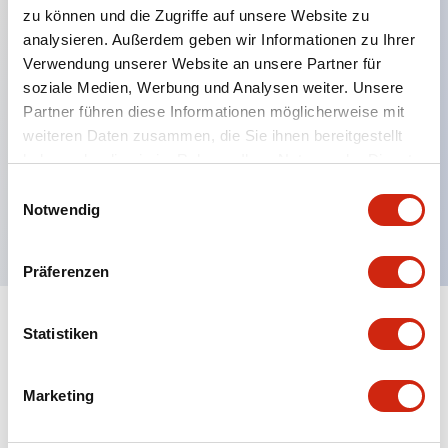
zu können und die Zugriffe auf unsere Website zu
analysieren. Außerdem geben wir Informationen zu Ihrer
Verwendung unserer Website an unsere Partner für
Hauptmerkmale
soziale Medien, Werbung und Analysen weiter. Unsere
Partner führen diese Informationen möglicherweise mit
Mehrfachbefestigung möglich
weiteren Daten zusammen, die Sie ihnen bereitgestellt
Der schlüsselsichere Selektorschalter verwendet
haben oder die sie im Rahmen Ihrer Nutzung der Dienste
eine hochsichere Stiftzuhaltungsstruktur
gesammelt haben.
Einwilligungsauswahl
Notwendig
Schutzart IP65 (IEC60529)
Präferenzen
Statistiken
Dokumente und Dateien
Marketing
Kataloge & Broschüren
Genehmigungen & Standards