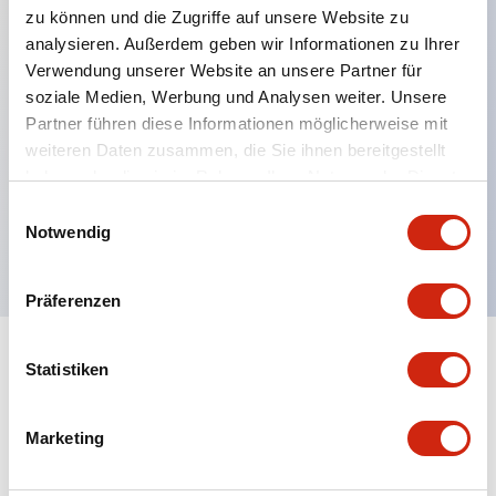
zu können und die Zugriffe auf unsere Website zu
analysieren. Außerdem geben wir Informationen zu Ihrer
Verwendung unserer Website an unsere Partner für
Hauptmerkmale
soziale Medien, Werbung und Analysen weiter. Unsere
Partner führen diese Informationen möglicherweise mit
Mehrfachbefestigung möglich
weiteren Daten zusammen, die Sie ihnen bereitgestellt
Der schlüsselsichere Selektorschalter verwendet
haben oder die sie im Rahmen Ihrer Nutzung der Dienste
eine hochsichere Stiftzuhaltungsstruktur
gesammelt haben.
Einwilligungsauswahl
Notwendig
Schutzart IP65 (IEC60529)
Präferenzen
Statistiken
Dokumente und Dateien
Marketing
Kataloge & Broschüren
Genehmigungen & Standards