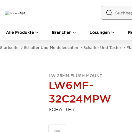
Alle Produkte
Alle Produkte
Branchen
Lösungen
R
Automatisierung
Bedienerschnittstellen
Startseite
Schalter Und Meldeleuchten
Schalter Und Taster
Fl
Industrie-Ethernet-Geräte
Speicherprogrammierbare Steuerung (SPS)
Entdecken Sie alles
Sensoren
LW 25MM FLUSH MOUNT
Automatische Identifizierung
LW6MF-
Sensoren/Erfassung
Entdecken Sie alles
Industriekomponenten
32C24MPW
LED-Meldeleuchten
Leitungsschutzgeräte
Relais und Zeitrelais
Stromversorgungen
SCHALTER
Verbindungsgeräte
Entdecken Sie alles
Mobilitätslösungen
Motorunterstützung