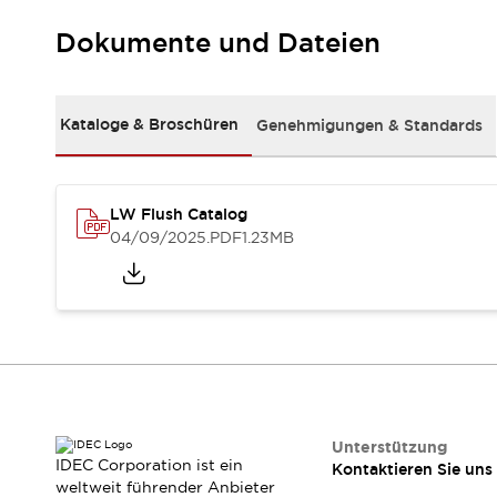
Kompakte Bestückung
Dokumente und Dateien
Rückverfolgbare Systeme
US-konforme Schalttafeln
Entdecken Sie alles
Robotik
Kataloge & Broschüren
Genehmigungen & Standards
Roboter-Sicherheitsschalter
Sicherheitssensoren für Roboter
Entdecken Sie alles
Werkzeugmaschinen
LW Flush Catalog
Intelligente Sicherheitsschalter
04/09/2025
.PDF
1.23MB
Intelligente Schaltnetzteile
Kompakte Ausrüstung
3-Positions-Zustimmungsschalter
Konstruktion intelligenter Werkzeugmaschinen
Entdecken Sie alles
Entdecken Sie alles
Lösungen
AGVs/AMRs
Ergonomie und Sicherheit
Unterstützung
IDEC Corporation ist ein
Kontaktieren Sie uns
IIoT
Lösungen ohne Frontplatten
weltweit führender Anbieter