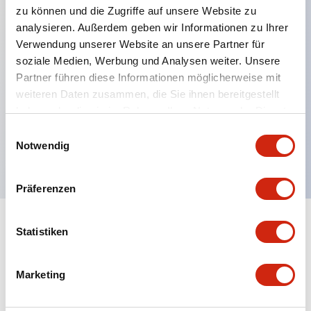
zu können und die Zugriffe auf unsere Website zu
analysieren. Außerdem geben wir Informationen zu Ihrer
Verwendung unserer Website an unsere Partner für
Hauptmerkmale
soziale Medien, Werbung und Analysen weiter. Unsere
Partner führen diese Informationen möglicherweise mit
Mehrfachbefestigung möglich
weiteren Daten zusammen, die Sie ihnen bereitgestellt
Der schlüsselsichere Selektorschalter verwendet
haben oder die sie im Rahmen Ihrer Nutzung der Dienste
eine hochsichere Stiftzuhaltungsstruktur
gesammelt haben.
Einwilligungsauswahl
Notwendig
Schutzart IP65 (IEC60529)
Präferenzen
Statistiken
Dokumente und Dateien
Marketing
Kataloge & Broschüren
Genehmigungen & Standards