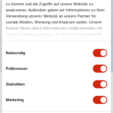
zu können und die Zugriffe auf unsere Website zu
analysieren. Außerdem geben wir Informationen zu Ihrer
Verwendung unserer Website an unsere Partner für
Hauptmerkmale
soziale Medien, Werbung und Analysen weiter. Unsere
Partner führen diese Informationen möglicherweise mit
Mehrfachbefestigung möglich
weiteren Daten zusammen, die Sie ihnen bereitgestellt
Der schlüsselsichere Selektorschalter verwendet
haben oder die sie im Rahmen Ihrer Nutzung der Dienste
eine hochsichere Stiftzuhaltungsstruktur
gesammelt haben.
Einwilligungsauswahl
Notwendig
Schutzart IP65 (IEC60529)
Präferenzen
Statistiken
Dokumente und Dateien
Marketing
Kataloge & Broschüren
Genehmigungen & Standards