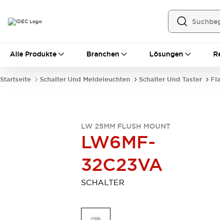
Alle Produkte
Alle Produkte
Branchen
Lösungen
R
Automatisierung
Bedienerschnittstellen
Startseite
Schalter Und Meldeleuchten
Schalter Und Taster
Fl
Industrie-Ethernet-Geräte
Speicherprogrammierbare Steuerung (SPS)
Entdecken Sie alles
Sensoren
LW 25MM FLUSH MOUNT
Automatische Identifizierung
LW6MF-
Sensoren/Erfassung
Entdecken Sie alles
Industriekomponenten
32C23VA
LED-Meldeleuchten
Leitungsschutzgeräte
Relais und Zeitrelais
Stromversorgungen
SCHALTER
Verbindungsgeräte
Entdecken Sie alles
Mobilitätslösungen
Motorunterstützung