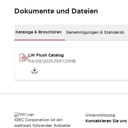
Kompakte Bestückung
Dokumente und Dateien
Rückverfolgbare Systeme
US-konforme Schalttafeln
Entdecken Sie alles
Robotik
Kataloge & Broschüren
Genehmigungen & Standards
Roboter-Sicherheitsschalter
Sicherheitssensoren für Roboter
Entdecken Sie alles
Werkzeugmaschinen
LW Flush Catalog
Intelligente Sicherheitsschalter
04/09/2025
.PDF
1.23MB
Intelligente Schaltnetzteile
Kompakte Ausrüstung
3-Positions-Zustimmungsschalter
Konstruktion intelligenter Werkzeugmaschinen
Entdecken Sie alles
Entdecken Sie alles
Lösungen
AGVs/AMRs
Ergonomie und Sicherheit
Unterstützung
IDEC Corporation ist ein
Kontaktieren Sie uns
IIoT
Lösungen ohne Frontplatten
weltweit führender Anbieter