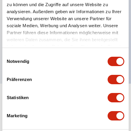
zu können und die Zugriffe auf unsere Website zu
analysieren. Außerdem geben wir Informationen zu Ihrer
Verwendung unserer Website an unsere Partner für
Hauptmerkmale
soziale Medien, Werbung und Analysen weiter. Unsere
Partner führen diese Informationen möglicherweise mit
Mehrfachbefestigung möglich
weiteren Daten zusammen, die Sie ihnen bereitgestellt
Der schlüsselsichere Selektorschalter verwendet
haben oder die sie im Rahmen Ihrer Nutzung der Dienste
eine hochsichere Stiftzuhaltungsstruktur
gesammelt haben.
Einwilligungsauswahl
Notwendig
Schutzart IP65 (IEC60529)
Präferenzen
Statistiken
Dokumente und Dateien
Marketing
Kataloge & Broschüren
Genehmigungen & Standards