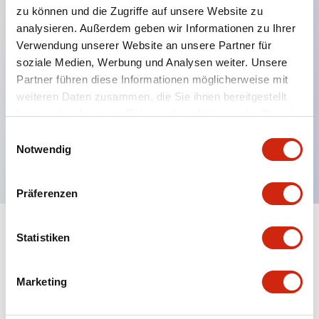
zu können und die Zugriffe auf unsere Website zu
analysieren. Außerdem geben wir Informationen zu Ihrer
Verwendung unserer Website an unsere Partner für
Hauptmerkmale
soziale Medien, Werbung und Analysen weiter. Unsere
Partner führen diese Informationen möglicherweise mit
Mehrfachbefestigung möglich
weiteren Daten zusammen, die Sie ihnen bereitgestellt
Der schlüsselsichere Selektorschalter verwendet
haben oder die sie im Rahmen Ihrer Nutzung der Dienste
eine hochsichere Stiftzuhaltungsstruktur
gesammelt haben.
Einwilligungsauswahl
Notwendig
Schutzart IP65 (IEC60529)
Präferenzen
Statistiken
Dokumente und Dateien
Marketing
Kataloge & Broschüren
Genehmigungen & Standards