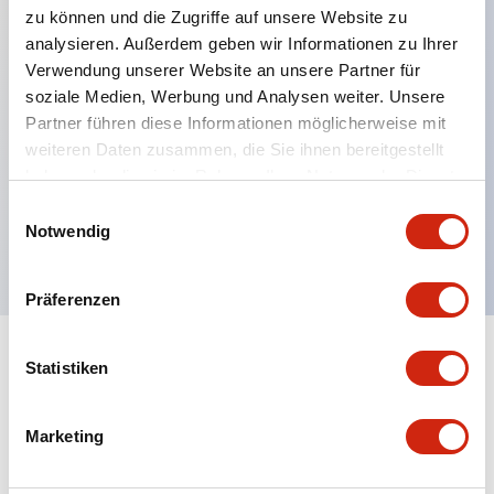
zu können und die Zugriffe auf unsere Website zu
analysieren. Außerdem geben wir Informationen zu Ihrer
Verwendung unserer Website an unsere Partner für
Hauptmerkmale
soziale Medien, Werbung und Analysen weiter. Unsere
Partner führen diese Informationen möglicherweise mit
Mehrfachbefestigung möglich
weiteren Daten zusammen, die Sie ihnen bereitgestellt
Der schlüsselsichere Selektorschalter verwendet
haben oder die sie im Rahmen Ihrer Nutzung der Dienste
eine hochsichere Stiftzuhaltungsstruktur
gesammelt haben.
Einwilligungsauswahl
Notwendig
Schutzart IP65 (IEC60529)
Präferenzen
Statistiken
Dokumente und Dateien
Marketing
Kataloge & Broschüren
Genehmigungen & Standards