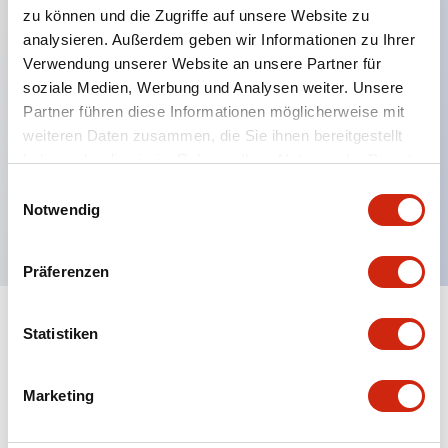
zu können und die Zugriffe auf unsere Website zu
analysieren. Außerdem geben wir Informationen zu Ihrer
Verwendung unserer Website an unsere Partner für
Hauptmerkmale
soziale Medien, Werbung und Analysen weiter. Unsere
Partner führen diese Informationen möglicherweise mit
Mehrfachbefestigung möglich
weiteren Daten zusammen, die Sie ihnen bereitgestellt
Der schlüsselsichere Selektorschalter verwendet
haben oder die sie im Rahmen Ihrer Nutzung der Dienste
eine hochsichere Stiftzuhaltungsstruktur
gesammelt haben.
Einwilligungsauswahl
Notwendig
Schutzart IP65 (IEC60529)
Präferenzen
Statistiken
Dokumente und Dateien
Marketing
Kataloge & Broschüren
Genehmigungen & Standards