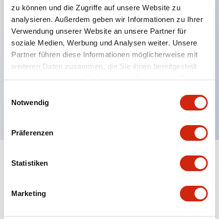
zu können und die Zugriffe auf unsere Website zu
analysieren. Außerdem geben wir Informationen zu Ihrer
Verwendung unserer Website an unsere Partner für
Hauptmerkmale
soziale Medien, Werbung und Analysen weiter. Unsere
Partner führen diese Informationen möglicherweise mit
Mehrfachbefestigung möglich
weiteren Daten zusammen, die Sie ihnen bereitgestellt
Der schlüsselsichere Selektorschalter verwendet
haben oder die sie im Rahmen Ihrer Nutzung der Dienste
eine hochsichere Stiftzuhaltungsstruktur
gesammelt haben.
Einwilligungsauswahl
Notwendig
Schutzart IP65 (IEC60529)
Präferenzen
Statistiken
Dokumente und Dateien
Marketing
Kataloge & Broschüren
Genehmigungen & Standards