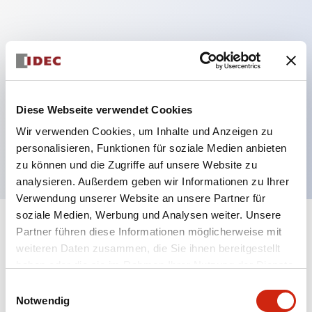
Hauptmerkmale
Mehrfachbefestigung möglich
Der schlüsselsichere Selektorschalter verwendet
Diese Webseite verwendet Cookies
eine hochsichere Stiftzuhaltungsstruktur
Wir verwenden Cookies, um Inhalte und Anzeigen zu
Schutzart IP65 (IEC60529)
personalisieren, Funktionen für soziale Medien anbieten
zu können und die Zugriffe auf unsere Website zu
analysieren. Außerdem geben wir Informationen zu Ihrer
Verwendung unserer Website an unsere Partner für
soziale Medien, Werbung und Analysen weiter. Unsere
+
Spezifikationen
Partner führen diese Informationen möglicherweise mit
Alle erweitern
weiteren Daten zusammen, die Sie ihnen bereitgestellt
Aesthetic Specifications
haben oder die sie im Rahmen Ihrer Nutzung der Dienste
gesammelt haben.
Einwilligungsauswahl
Notwendig
Electrical Specifications (rated illuminated