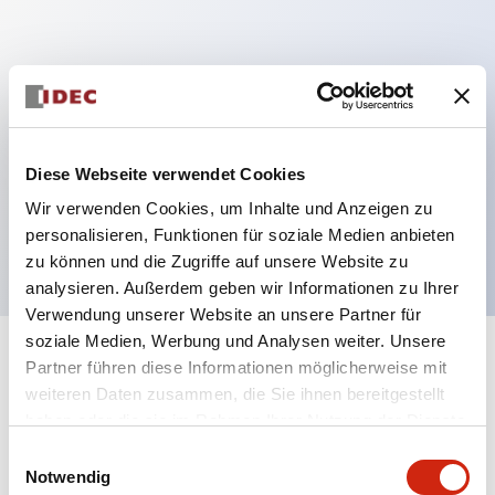
Hauptmerkmale
Mehrfachbefestigung möglich
Der schlüsselsichere Selektorschalter verwendet
Diese Webseite verwendet Cookies
eine hochsichere Stiftzuhaltungsstruktur
Wir verwenden Cookies, um Inhalte und Anzeigen zu
Schutzart IP65 (IEC60529)
personalisieren, Funktionen für soziale Medien anbieten
zu können und die Zugriffe auf unsere Website zu
analysieren. Außerdem geben wir Informationen zu Ihrer
Verwendung unserer Website an unsere Partner für
soziale Medien, Werbung und Analysen weiter. Unsere
+
Spezifikationen
Partner führen diese Informationen möglicherweise mit
Alle erweitern
weiteren Daten zusammen, die Sie ihnen bereitgestellt
Aesthetic Specifications
haben oder die sie im Rahmen Ihrer Nutzung der Dienste
gesammelt haben.
Einwilligungsauswahl
Notwendig
Electrical Specifications (rated illuminated