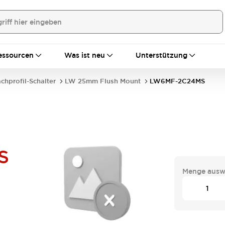
essourcen
Was ist neu
Unterstützung
achprofil-Schalter
LW 25mm Flush Mount
LW6MF-2C24MS
S
Menge ausw