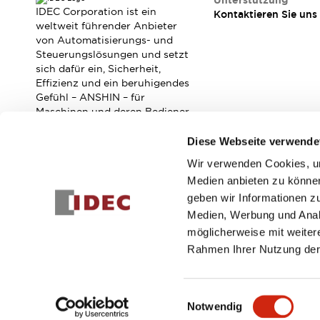
Unterstützung
Veranstaltungen / Seminare
IDEC Corporation ist ein
Kontaktieren Sie uns
Unterstützung
weltweit führender Anbieter
von Automatisierungs- und
Kontaktieren Sie uns
Steuerungslösungen und setzt
So finden Sie uns
sich dafür ein, Sicherheit,
Online Händler
Effizienz und ein beruhigendes
Gefühl – ANSHIN – für
Maschinen und deren Bediener
zu verbessern.
Diese Webseite verwende
Wir verwenden Cookies, um
Abonnieren Sie unseren Newsletter!
Medien anbieten zu können
geben wir Informationen z
Registrieren
Medien, Werbung und Analy
möglicherweise mit weiter
Rahmen Ihrer Nutzung der
© 2026 IDEC Corporation
Datenschutzrichtlinie
Geschäft
Einwilligungsauswahl
Notwendig
PRODUKTDE