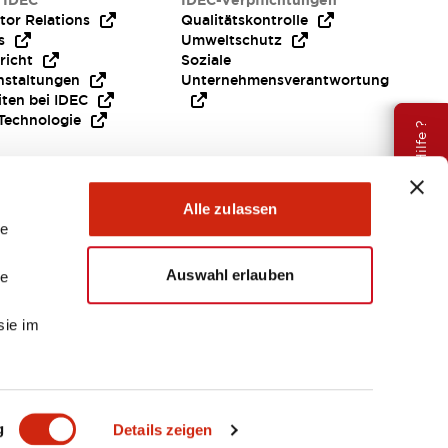
 IDEC
IDEC-Verpflichtungen
tor Relations
Qualitätskontrolle
s
Umweltschutz
richt
Soziale
nstaltungen
Unternehmensverantwortung
iten bei IDEC
Technologie
Brauche Hilfe ?
Alle zulassen
le
Auswahl erlauben
le
sie im
EMEA
g
Details zeigen
ENTE & DATEIEN