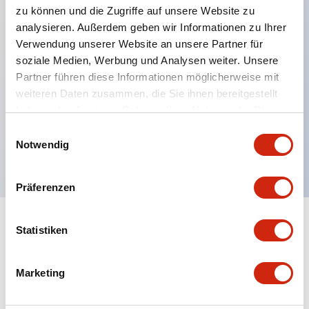
zu können und die Zugriffe auf unsere Website zu
analysieren. Außerdem geben wir Informationen zu Ihrer
Verwendung unserer Website an unsere Partner für
Hauptmerkmale
soziale Medien, Werbung und Analysen weiter. Unsere
Partner führen diese Informationen möglicherweise mit
Mehrfachbefestigung möglich
weiteren Daten zusammen, die Sie ihnen bereitgestellt
Der schlüsselsichere Selektorschalter verwendet
haben oder die sie im Rahmen Ihrer Nutzung der Dienste
eine hochsichere Stiftzuhaltungsstruktur
gesammelt haben.
Einwilligungsauswahl
Notwendig
Schutzart IP65 (IEC60529)
Präferenzen
Statistiken
Dokumente und Dateien
Marketing
Kataloge & Broschüren
Genehmigungen & Standards