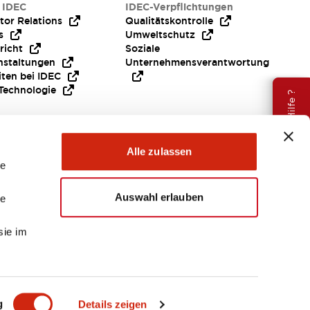
 IDEC
IDEC-Verpflichtungen
tor Relations
Qualitätskontrolle
s
Umweltschutz
richt
Soziale
nstaltungen
Unternehmensverantwortung
iten bei IDEC
Technologie
Brauche Hilfe ?
Alle zulassen
le
Auswahl erlauben
le
sie im
EMEA
g
Details zeigen
ENTE & DATEIEN