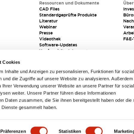
Ressourcen und Dokumente
Über
CAD Files
Inves
Standardgeprüfte Produkte
Büro
Literatur
Nach
Webinar
Vera
Presse
Arbe
Videothek
F&E-
Software-Updates
Konformitätsdokumente
Schwachstellenberichte
t Cookies
Sicherheitslösung
 Inhalte und Anzeigen zu personalisieren, Funktionen für sozia
 und die Zugriffe auf unsere Website zu analysieren. Außerdem
u Ihrer Verwendung unserer Website an unsere Partner für sozia
sen weiter. Unsere Partner führen diese Informationen
en Daten zusammen, die Sie ihnen bereitgestellt haben oder die 
 Dienste gesammelt haben.
sbedingungen
Präferenzen
Statistiken
Marketin
TAILS
HAUPTMERKMALE
SPEZIFIKATIONEN
DOKUM