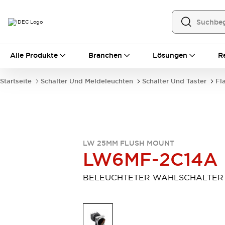
Alle Produkte
Alle Produkte
Branchen
Lösungen
R
Automatisierung
Bedienerschnittstellen
Startseite
Schalter Und Meldeleuchten
Schalter Und Taster
Fl
Industrie-Ethernet-Geräte
Speicherprogrammierbare Steuerung (SPS)
Entdecken Sie alles
Sensoren
Automatische Identifizierung
LW 25MM FLUSH MOUNT
Sensoren/Erfassung
Entdecken Sie alles
LW6MF-2C14A
Industriekomponenten
LED-Meldeleuchten
Leitungsschutzgeräte
BELEUCHTETER WÄHLSCHALTER
Relais und Zeitrelais
Stromversorgungen
Verbindungsgeräte
Entdecken Sie alles
Mobilitätslösungen
Motorunterstützung