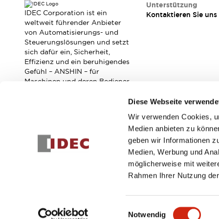
Veranstaltungen / Seminare
Unterstützung
IDEC Corporation ist ein
Kontaktieren Sie uns
Unterstützung
weltweit führender Anbieter
Kontaktieren Sie uns
von Automatisierungs- und
So finden Sie uns
Steuerungslösungen und setzt
Online Händler
sich dafür ein, Sicherheit,
Effizienz und ein beruhigendes
Gefühl – ANSHIN – für
Maschinen und deren Bediener
zu verbessern.
Diese Webseite verwende
Wir verwenden Cookies, um
Abonnieren Sie unseren Newsletter!
Medien anbieten zu können
geben wir Informationen z
Registrieren
Medien, Werbung und Analy
möglicherweise mit weiter
Rahmen Ihrer Nutzung der
© 2026 IDEC Corporation
Datenschutzrichtlinie
Geschäft
Einwilligungsauswahl
Notwendig
PRODUKTDE