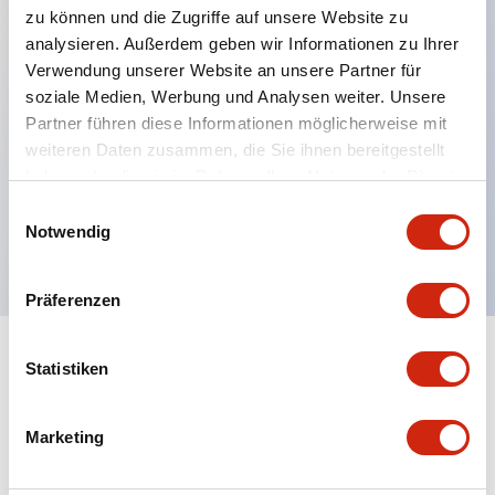
zu können und die Zugriffe auf unsere Website zu
analysieren. Außerdem geben wir Informationen zu Ihrer
Verwendung unserer Website an unsere Partner für
Hauptmerkmale
soziale Medien, Werbung und Analysen weiter. Unsere
Partner führen diese Informationen möglicherweise mit
Mehrfachbefestigung möglich
weiteren Daten zusammen, die Sie ihnen bereitgestellt
Der schlüsselsichere Selektorschalter verwendet
haben oder die sie im Rahmen Ihrer Nutzung der Dienste
eine hochsichere Stiftzuhaltungsstruktur
gesammelt haben.
Einwilligungsauswahl
Notwendig
Schutzart IP65 (IEC60529)
Präferenzen
Statistiken
Dokumente und Dateien
Marketing
Kataloge & Broschüren
Genehmigungen & Standards