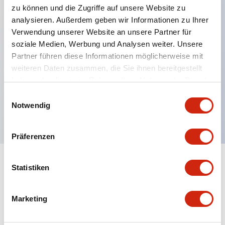
zu können und die Zugriffe auf unsere Website zu
analysieren. Außerdem geben wir Informationen zu Ihrer
Verwendung unserer Website an unsere Partner für
Hauptmerkmale
soziale Medien, Werbung und Analysen weiter. Unsere
Partner führen diese Informationen möglicherweise mit
Mehrfachbefestigung möglich
weiteren Daten zusammen, die Sie ihnen bereitgestellt
Der schlüsselsichere Selektorschalter verwendet
haben oder die sie im Rahmen Ihrer Nutzung der Dienste
eine hochsichere Stiftzuhaltungsstruktur
gesammelt haben.
Einwilligungsauswahl
Notwendig
Schutzart IP65 (IEC60529)
Präferenzen
Statistiken
Dokumente und Dateien
Marketing
Kataloge & Broschüren
Genehmigungen & Standards