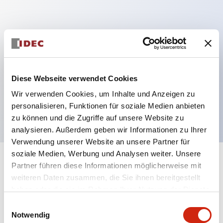
Hauptmerkmale
Mehrfachbefestigung möglich
Der schlüsselsichere Selektorschalter verwendet
Diese Webseite verwendet Cookies
eine hochsichere Stiftzuhaltungsstruktur
Wir verwenden Cookies, um Inhalte und Anzeigen zu
Schutzart IP65 (IEC60529)
personalisieren, Funktionen für soziale Medien anbieten
zu können und die Zugriffe auf unsere Website zu
analysieren. Außerdem geben wir Informationen zu Ihrer
Verwendung unserer Website an unsere Partner für
soziale Medien, Werbung und Analysen weiter. Unsere
+
Spezifikationen
Partner führen diese Informationen möglicherweise mit
Alle erweitern
weiteren Daten zusammen, die Sie ihnen bereitgestellt
Aesthetic Specifications
haben oder die sie im Rahmen Ihrer Nutzung der Dienste
gesammelt haben.
Einwilligungsauswahl
Notwendig
Electrical Specifications (rated illuminated