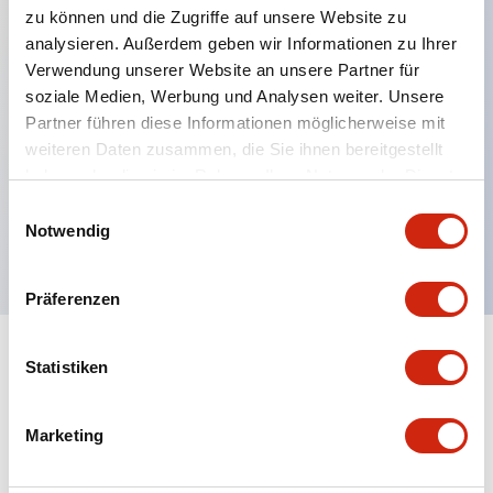
zu können und die Zugriffe auf unsere Website zu
analysieren. Außerdem geben wir Informationen zu Ihrer
Verwendung unserer Website an unsere Partner für
Hauptmerkmale
soziale Medien, Werbung und Analysen weiter. Unsere
Partner führen diese Informationen möglicherweise mit
Mehrfachbefestigung möglich
weiteren Daten zusammen, die Sie ihnen bereitgestellt
Der schlüsselsichere Selektorschalter verwendet
haben oder die sie im Rahmen Ihrer Nutzung der Dienste
eine hochsichere Stiftzuhaltungsstruktur
gesammelt haben.
Einwilligungsauswahl
Notwendig
Schutzart IP65 (IEC60529)
Präferenzen
Statistiken
Dokumente und Dateien
Marketing
Kataloge & Broschüren
Genehmigungen & Standards