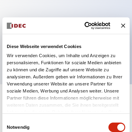
Hauptmerkmale
Mehrfachbefestigung möglich
Der schlüsselsichere Selektorschalter verwendet
Diese Webseite verwendet Cookies
eine hochsichere Stiftzuhaltungsstruktur
Wir verwenden Cookies, um Inhalte und Anzeigen zu
Schutzart IP65 (IEC60529)
personalisieren, Funktionen für soziale Medien anbieten
zu können und die Zugriffe auf unsere Website zu
analysieren. Außerdem geben wir Informationen zu Ihrer
Verwendung unserer Website an unsere Partner für
soziale Medien, Werbung und Analysen weiter. Unsere
+
Spezifikationen
Partner führen diese Informationen möglicherweise mit
Alle erweitern
weiteren Daten zusammen, die Sie ihnen bereitgestellt
Aesthetic Specifications
haben oder die sie im Rahmen Ihrer Nutzung der Dienste
gesammelt haben.
Einwilligungsauswahl
Notwendig
Electrical Specifications (rated illuminated