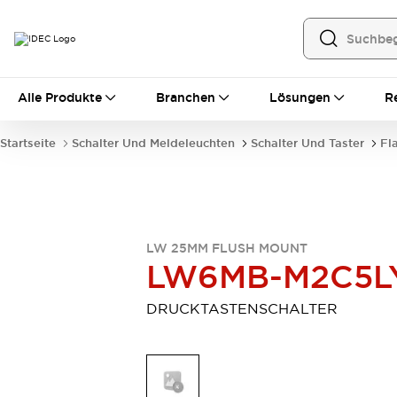
Alle Produkte
Alle Produkte
Branchen
Lösungen
R
Automatisierung
Bedienerschnittstellen
Startseite
Schalter Und Meldeleuchten
Schalter Und Taster
Fl
Industrie-Ethernet-Geräte
Speicherprogrammierbare Steuerung (SPS)
Entdecken Sie alles
Sensoren
Automatische Identifizierung
LW 25MM FLUSH MOUNT
Sensoren/Erfassung
Entdecken Sie alles
LW6MB-M2C5L
Industriekomponenten
LED-Meldeleuchten
Leitungsschutzgeräte
DRUCKTASTENSCHALTER
Relais und Zeitrelais
Stromversorgungen
Verbindungsgeräte
Entdecken Sie alles
Mobilitätslösungen
Motorunterstützung