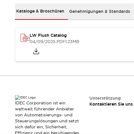
RFID-Authentifizierung
Sicherheitslösungen
Kataloge & Broschüren
Genehmigungen & Standards
IDEC-Sicherheitskonzept
Kollaborative Sicherheit (Sicherheit 2.0)
Sicherheitsrelevante Gesetze und Normen
LW Flush Catalog
Sicherheitsausrüstung-Kurs
04/09/2025
.PDF
1.23MB
Entdecken Sie alles
Entdecken Sie alles
Ressourcen
CAD Files
Standardgeprüfte Produkte
Literatur
Webinar
Presse
Videothek
Software-Updates
Unterstützung
Konformitätsdokumente
IDEC Corporation ist ein
Kontaktieren Sie uns
Schwachstellenberichte
weltweit führender Anbieter
von Automatisierungs- und
Auswahlwerkzeuge
Steuerungslösungen und setzt
Was ist neu
sich dafür ein, Sicherheit,
Blog
Effizienz und ein beruhigendes