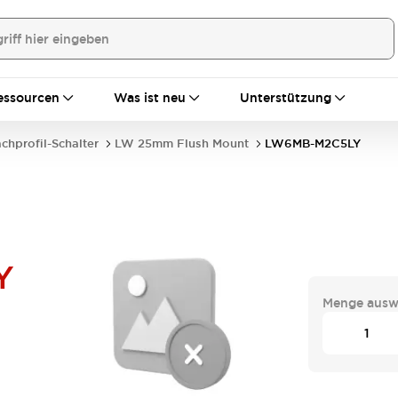
essourcen
Was ist neu
Unterstützung
achprofil-Schalter
LW 25mm Flush Mount
LW6MB-M2C5LY
Y
Menge ausw