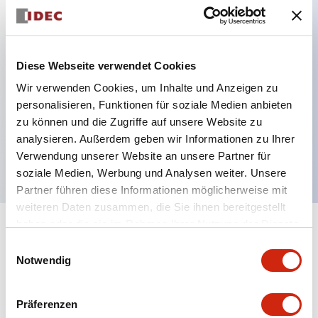
Hauptmerkmale
Diese Webseite verwendet Cookies
Mehrfachbefestigung möglich
Wir verwenden Cookies, um Inhalte und Anzeigen zu
personalisieren, Funktionen für soziale Medien anbieten
Der schlüsselsichere Selektorschalter verwendet
zu können und die Zugriffe auf unsere Website zu
eine hochsichere Stiftzuhaltungsstruktur
analysieren. Außerdem geben wir Informationen zu Ihrer
Schutzart IP65 (IEC60529)
Verwendung unserer Website an unsere Partner für
soziale Medien, Werbung und Analysen weiter. Unsere
Partner führen diese Informationen möglicherweise mit
weiteren Daten zusammen, die Sie ihnen bereitgestellt
haben oder die sie im Rahmen Ihrer Nutzung der Dienste
+
Spezifikationen
Alle erweitern
gesammelt haben.
Einwilligungsauswahl
Notwendig
Aesthetic Specifications
Präferenzen
Environmental Specifications