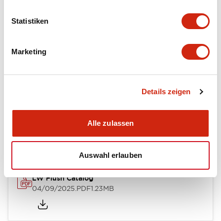
Mechanical Specifications
Statistiken
Mounting and Installation Specifications
Marketing
Details zeigen
Dokumente und Dateien
Alle zulassen
Kataloge & Broschüren
Genehmigungen & Standards
Auswahl erlauben
LW Flush Catalog
04/09/2025
.PDF
1.23MB