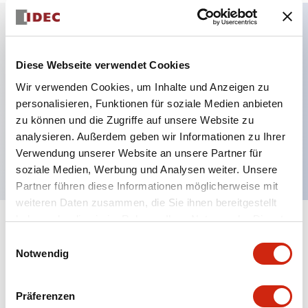
Hauptmerkmale
Diese Webseite verwendet Cookies
Mehrfachbefestigung möglich
Wir verwenden Cookies, um Inhalte und Anzeigen zu
personalisieren, Funktionen für soziale Medien anbieten
Der schlüsselsichere Selektorschalter verwendet
zu können und die Zugriffe auf unsere Website zu
eine hochsichere Stiftzuhaltungsstruktur
analysieren. Außerdem geben wir Informationen zu Ihrer
Schutzart IP65 (IEC60529)
Verwendung unserer Website an unsere Partner für
soziale Medien, Werbung und Analysen weiter. Unsere
Partner führen diese Informationen möglicherweise mit
weiteren Daten zusammen, die Sie ihnen bereitgestellt
haben oder die sie im Rahmen Ihrer Nutzung der Dienste
+
Spezifikationen
Alle erweitern
gesammelt haben.
Einwilligungsauswahl
Notwendig
Aesthetic Specifications
Präferenzen
Environmental Specifications