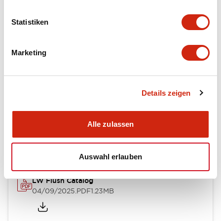
Mechanical Specifications
Statistiken
Mounting and Installation Specifications
Marketing
Details zeigen
Dokumente und Dateien
Alle zulassen
Kataloge & Broschüren
Genehmigungen & Standards
Auswahl erlauben
LW Flush Catalog
04/09/2025
.PDF
1.23MB