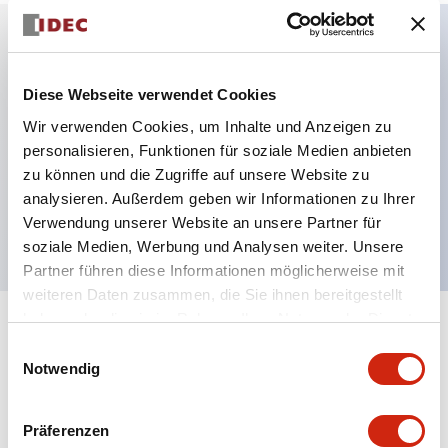
Hauptmerkmale
Diese Webseite verwendet Cookies
Mehrfachbefestigung möglich
Wir verwenden Cookies, um Inhalte und Anzeigen zu
personalisieren, Funktionen für soziale Medien anbieten
Der schlüsselsichere Selektorschalter verwendet
zu können und die Zugriffe auf unsere Website zu
eine hochsichere Stiftzuhaltungsstruktur
analysieren. Außerdem geben wir Informationen zu Ihrer
Schutzart IP65 (IEC60529)
Verwendung unserer Website an unsere Partner für
soziale Medien, Werbung und Analysen weiter. Unsere
Partner führen diese Informationen möglicherweise mit
weiteren Daten zusammen, die Sie ihnen bereitgestellt
haben oder die sie im Rahmen Ihrer Nutzung der Dienste
+
Spezifikationen
Alle erweitern
gesammelt haben.
Einwilligungsauswahl
Notwendig
Aesthetic Specifications
Präferenzen
Environmental Specifications