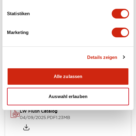
Mechanical Specifications
Statistiken
Mounting and Installation Specifications
Marketing
Details zeigen
Dokumente und Dateien
Alle zulassen
Kataloge & Broschüren
Genehmigungen & Standards
Auswahl erlauben
LW Flush Catalog
04/09/2025
.PDF
1.23MB