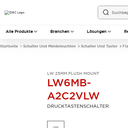
Alle Produkte
Alle Produkte
Branchen
Lösungen
R
Automatisierung
Bedienerschnittstellen
Startseite
Schalter Und Meldeleuchten
Schalter Und Taster
Fl
Industrie-Ethernet-Geräte
Speicherprogrammierbare Steuerung (SPS)
Entdecken Sie alles
Sensoren
LW 25MM FLUSH MOUNT
Automatische Identifizierung
LW6MB-
Sensoren/Erfassung
Entdecken Sie alles
Industriekomponenten
A2C2VLW
LED-Meldeleuchten
Leitungsschutzgeräte
Relais und Zeitrelais
Stromversorgungen
DRUCKTASTENSCHALTER
Verbindungsgeräte
Entdecken Sie alles
Mobilitätslösungen
Motorunterstützung