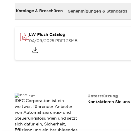
RFID-Authentifizierung
Sicherheitslösungen
Kataloge & Broschüren
Genehmigungen & Standards
IDEC-Sicherheitskonzept
Kollaborative Sicherheit (Sicherheit 2.0)
Sicherheitsrelevante Gesetze und Normen
LW Flush Catalog
Sicherheitsausrüstung-Kurs
04/09/2025
.PDF
1.23MB
Entdecken Sie alles
Entdecken Sie alles
Ressourcen
CAD Files
Standardgeprüfte Produkte
Literatur
Webinar
Presse
Videothek
Software-Updates
Unterstützung
Konformitätsdokumente
IDEC Corporation ist ein
Kontaktieren Sie uns
Schwachstellenberichte
weltweit führender Anbieter
von Automatisierungs- und
Auswahlwerkzeuge
Steuerungslösungen und setzt
Was ist neu
sich dafür ein, Sicherheit,
Blog
Effizienz und ein beruhigendes