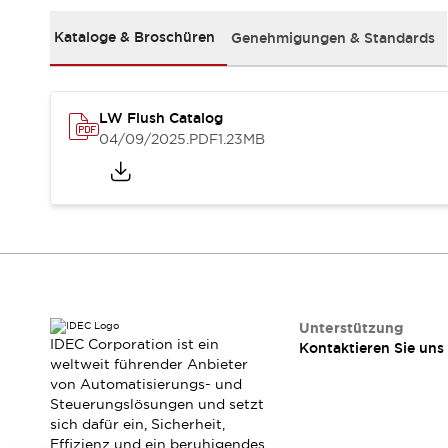
RFID-Authentifizierung
Sicherheitslösungen
Kataloge & Broschüren
Genehmigungen & Standards
IDEC-Sicherheitskonzept
Kollaborative Sicherheit (Sicherheit 2.0)
Sicherheitsrelevante Gesetze und Normen
LW Flush Catalog
Sicherheitsausrüstung-Kurs
04/09/2025
.PDF
1.23MB
Entdecken Sie alles
Entdecken Sie alles
Ressourcen
CAD Files
Standardgeprüfte Produkte
Literatur
Webinar
Presse
Videothek
Software-Updates
Unterstützung
Konformitätsdokumente
IDEC Corporation ist ein
Kontaktieren Sie uns
Schwachstellenberichte
weltweit führender Anbieter
von Automatisierungs- und
Auswahlwerkzeuge
Steuerungslösungen und setzt
Was ist neu
sich dafür ein, Sicherheit,
Blog
Effizienz und ein beruhigendes