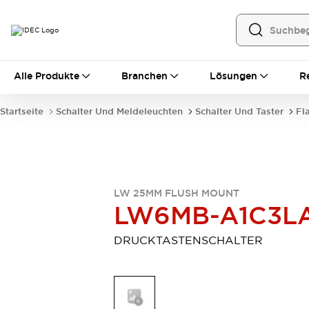
Alle Produkte
Alle Produkte
Branchen
Lösungen
R
Automatisierung
Bedienerschnittstellen
Startseite
Schalter Und Meldeleuchten
Schalter Und Taster
Fl
Industrie-Ethernet-Geräte
Speicherprogrammierbare Steuerung (SPS)
Entdecken Sie alles
Sensoren
Automatische Identifizierung
LW 25MM FLUSH MOUNT
Sensoren/Erfassung
Entdecken Sie alles
LW6MB-A1C3L
Industriekomponenten
LED-Meldeleuchten
Leitungsschutzgeräte
DRUCKTASTENSCHALTER
Relais und Zeitrelais
Stromversorgungen
Verbindungsgeräte
Entdecken Sie alles
Mobilitätslösungen
Motorunterstützung