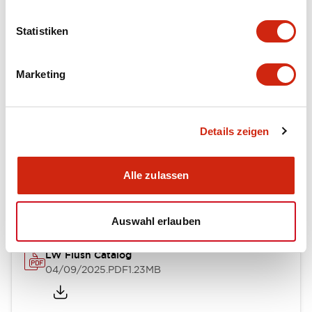
Mechanical Specifications
Statistiken
Mounting and Installation Specifications
Marketing
Details zeigen
Dokumente und Dateien
Alle zulassen
Kataloge & Broschüren
Genehmigungen & Standards
Auswahl erlauben
LW Flush Catalog
04/09/2025
.PDF
1.23MB