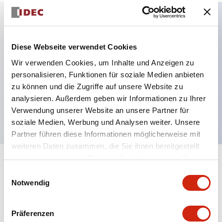
Hauptmerkmale
Diese Webseite verwendet Cookies
Mehrfachbefestigung möglich
Wir verwenden Cookies, um Inhalte und Anzeigen zu
personalisieren, Funktionen für soziale Medien anbieten
Der schlüsselsichere Selektorschalter verwendet
zu können und die Zugriffe auf unsere Website zu
eine hochsichere Stiftzuhaltungsstruktur
analysieren. Außerdem geben wir Informationen zu Ihrer
Schutzart IP65 (IEC60529)
Verwendung unserer Website an unsere Partner für
soziale Medien, Werbung und Analysen weiter. Unsere
Partner führen diese Informationen möglicherweise mit
weiteren Daten zusammen, die Sie ihnen bereitgestellt
haben oder die sie im Rahmen Ihrer Nutzung der Dienste
+
Spezifikationen
Alle erweitern
gesammelt haben.
Einwilligungsauswahl
Notwendig
Aesthetic Specifications
Präferenzen
Environmental Specifications