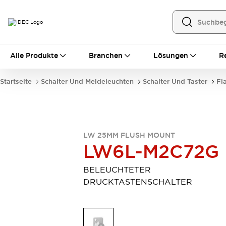
Alle Produkte
Alle Produkte
Branchen
Lösungen
R
Automatisierung
Bedienerschnittstellen
Startseite
Schalter Und Meldeleuchten
Schalter Und Taster
Fl
Industrie-Ethernet-Geräte
Speicherprogrammierbare Steuerung (SPS)
Entdecken Sie alles
Sensoren
Automatische Identifizierung
LW 25MM FLUSH MOUNT
LW6L-M2C72G
Sensoren/Erfassung
Entdecken Sie alles
Industriekomponenten
BELEUCHTETER
LED-Meldeleuchten
Leitungsschutzgeräte
DRUCKTASTENSCHALTER
Relais und Zeitrelais
Stromversorgungen
Verbindungsgeräte
Entdecken Sie alles
Mobilitätslösungen
Motorunterstützung