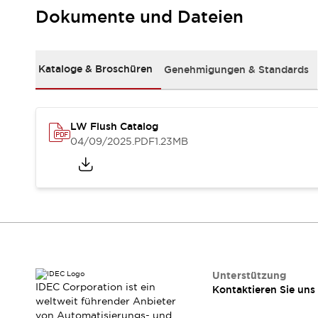
RFID-Authentifizierung
Dokumente und Dateien
Sicherheitslösungen
IDEC-Sicherheitskonzept
Kollaborative Sicherheit (Sicherheit 2.0)
Kataloge & Broschüren
Genehmigungen & Standards
Sicherheitsrelevante Gesetze und Normen
Sicherheitsausrüstung-Kurs
Entdecken Sie alles
Entdecken Sie alles
LW Flush Catalog
Ressourcen
04/09/2025
.PDF
1.23MB
CAD Files
Standardgeprüfte Produkte
Literatur
Webinar
Presse
Videothek
Software-Updates
Konformitätsdokumente
Schwachstellenberichte
Auswahlwerkzeuge
Unterstützung
IDEC Corporation ist ein
Kontaktieren Sie uns
Was ist neu
weltweit führender Anbieter
Blog
von Automatisierungs- und