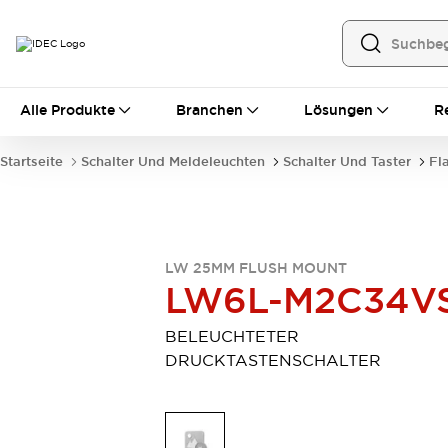
Alle Produkte
Alle Produkte
Branchen
Lösungen
R
Automatisierung
Bedienerschnittstellen
Startseite
Schalter Und Meldeleuchten
Schalter Und Taster
Fl
Industrie-Ethernet-Geräte
Speicherprogrammierbare Steuerung (SPS)
Entdecken Sie alles
Sensoren
Automatische Identifizierung
LW 25MM FLUSH MOUNT
LW6L-M2C34V
Sensoren/Erfassung
Entdecken Sie alles
Industriekomponenten
BELEUCHTETER
LED-Meldeleuchten
Leitungsschutzgeräte
DRUCKTASTENSCHALTER
Relais und Zeitrelais
Stromversorgungen
Verbindungsgeräte
Entdecken Sie alles
Mobilitätslösungen
Motorunterstützung