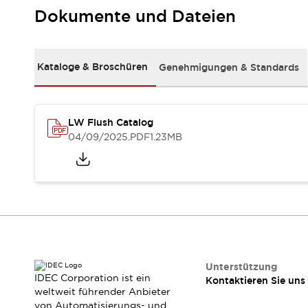
RFID-Authentifizierung
Dokumente und Dateien
Sicherheitslösungen
IDEC-Sicherheitskonzept
Kollaborative Sicherheit (Sicherheit 2.0)
Kataloge & Broschüren
Genehmigungen & Standards
Sicherheitsrelevante Gesetze und Normen
Sicherheitsausrüstung-Kurs
Entdecken Sie alles
Entdecken Sie alles
LW Flush Catalog
Ressourcen
04/09/2025
.PDF
1.23MB
CAD Files
Standardgeprüfte Produkte
Literatur
Webinar
Presse
Videothek
Software-Updates
Konformitätsdokumente
Schwachstellenberichte
Auswahlwerkzeuge
Unterstützung
IDEC Corporation ist ein
Kontaktieren Sie uns
Was ist neu
weltweit führender Anbieter
Blog
von Automatisierungs- und